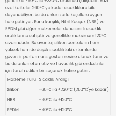
genellikle -60°C ile +230°C arasında çalışabilir. Bazı
özel kaliteler 260°C'ye kadar sıcaklıklara bile
dayanabiliyor, bu da onları zorlu koşullara uygun
hale getiriyor. Buna karşılık, Nitril Kauçuk (NBR) ve
EPDM gibi diğer malzemeler daha sınırlı sıcaklık
aralıklarına sahiptir ve genellikle maksimum 120°C
civarındadır. Bu avantaj, silikon contaların hem
yüksek hem de düşük sıcaklıktaki ortamlarda
güvenilir performans göstermesine olanak tanır ve
bu da onları otomotiv ve havacılık gibi endüstriler
için tercih edilen bir seçenek haline getirir.
Malzeme Türü
Sıcaklık Aralığı
Silikon
-60°C ila +230°C (260°C'ye kadar)
NBR
-40°C ila +120°C
EPDM
-40°C ila +120°C