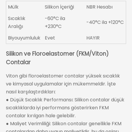
Mülk
Silikon İçeriği
NBR Hesabı
Sıcaklık
-60°C ila
-40°C ila +120°C
Aralığı
+230°C
Biyouyumluluk
Evet
HAYIR
Silikon ve Floroelastomer (FKM/Viton)
Contalar
Viton gibi floroelastomer contalar yüksek sıcaklık
ve kimyasal uygulamalar için mükemmeldir. İşte
nasıl karşılaştırdıkları:
● Düşük Sıcaklık Performansı: Silikon contalar düşük
sıcaklıklarda iyi performans gösterirken FKM
contalar kırılgan hale gelebilir.
● Maliyet Verimliliği: Silikon contalar genellikle FKM
contalardan daha uygun maliyetlidir, bu da onları