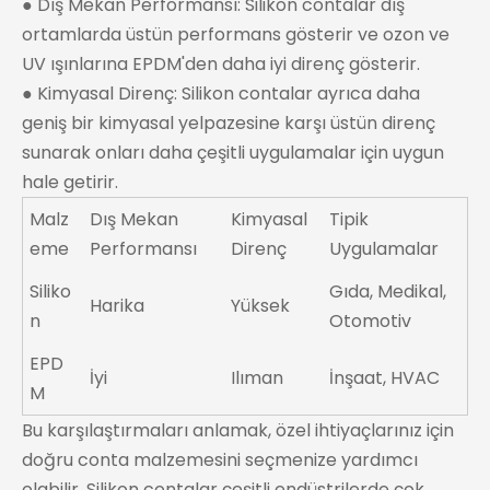
● Dış Mekan Performansı: Silikon contalar dış
ortamlarda üstün performans gösterir ve ozon ve
UV ışınlarına EPDM'den daha iyi direnç gösterir.
● Kimyasal Direnç: Silikon contalar ayrıca daha
geniş bir kimyasal yelpazesine karşı üstün direnç
sunarak onları daha çeşitli uygulamalar için uygun
hale getirir.
Malz
Dış Mekan
Kimyasal
Tipik
eme
Performansı
Direnç
Uygulamalar
Siliko
Gıda, Medikal,
Harika
Yüksek
n
Otomotiv
EPD
İyi
Ilıman
İnşaat, HVAC
M
Bu karşılaştırmaları anlamak, özel ihtiyaçlarınız için
doğru conta malzemesini seçmenize yardımcı
olabilir. Silikon contalar çeşitli endüstrilerde çok