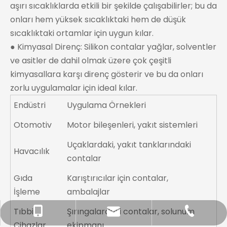
aşırı sıcaklıklarda etkili bir şekilde çalışabilirler; bu da
onları hem yüksek sıcaklıktaki hem de düşük
sıcaklıktaki ortamlar için uygun kılar.
● Kimyasal Direnç: Silikon contalar yağlar, solventler
ve asitler de dahil olmak üzere çok çeşitli
kimyasallara karşı direnç gösterir ve bu da onları
zorlu uygulamalar için ideal kılar.
Endüstri
Uygulama Örnekleri
Otomotiv
Motor bileşenleri, yakıt sistemleri
Uçaklardaki, yakıt tanklarındaki
Havacılık
contalar
Gıda
Karıştırıcılar için contalar,
İşleme
ambalajlar
Tıbbi
Şırıngalardaki contalar, solunum
+86-574-6341-6579
+86-186-5843-3586
satış@lixuoring.com
Cihazlar
ekipmanı