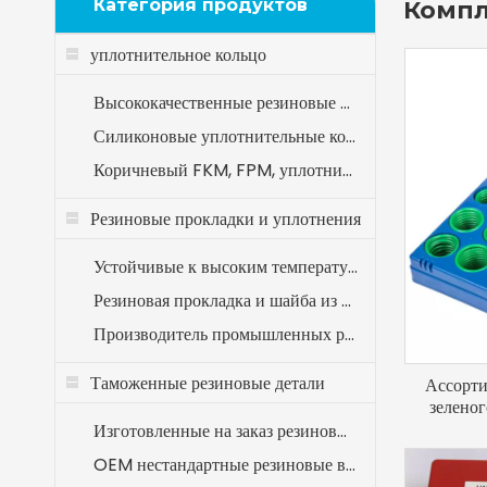
Категория продуктов
Компл
уплотнительное кольцо
Высококачественные резиновые уплотнительные кольца AS568
Силиконовые уплотнительные кольца FDA
Коричневый FKM, FPM, уплотнительное кольцо из витона
Резиновые прокладки и уплотнения
Устойчивые к высоким температурам уплотнения из EPDM (от -40 ℃ до +120 ℃)
Резиновая прокладка и шайба из NBR — маслостойкие нитриловые уплотнения для промышленного использования
Производитель промышленных резиновых плоских прокладок и шайб
Таможенные резиновые детали
Ассорти
зеленог
Изготовленные на заказ резиновые прокладки без загара для медицинского оборудования
OEM нестандартные резиновые втулки для сельскохозяйственной техники