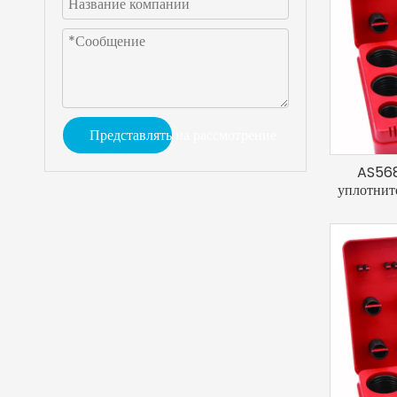
Представлять на рассмотрение
AS568
уплотнит