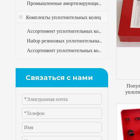
Промышленные амортизирующие резиновые компоненты
Комплекты уплотнительных колец
Ассортимент уплотнительных колец зеленого цвета, 419 шт., 32 размера, комплект для системы кондиционирования
Набор резиновых уплотнительных колец зеленого цвета HNBR, 270 шт., для ремонта кондиционеров и кондиционеров
Ассортимент уплотнительных колец, 419 шт., дюймовые размеры
Связаться с нами
Попул
уплотн