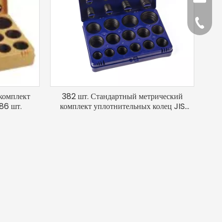
+86-57
комплект
382 шт. Стандартный метрический
86 шт.
комплект уплотнительных колец JIS
P&G