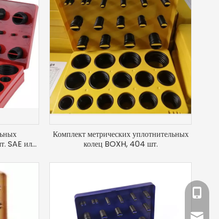
льных
Комплект метрических уплотнительных
т. SAE или
колец BOXH, 404 шт.
а
+86-18
sales@l