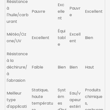
Résistance
Exc
à
Pauvr
Pauvre
elle
Excellent
l'huile/carb
e
nt
urant
Équi
Météo/Oz
Excell
Excellent
tabl
Bien
one/UV
ent
e
Résistance
à la
déchirure/
Faible
Bien
Bien
Haut
à
l'abrasion
Statique,
Syst
Produits
Meilleur
Eau/v
haute
èm
chimique
type
apeur
températu
es
s,
d'applicati
extéri
re,
d'hui
carburan