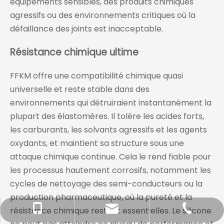
équipements sensibles, des produits chimiques
agressifs ou des environnements critiques où la
défaillance des joints est inacceptable.
Résistance chimique ultime
FFKM offre une compatibilité chimique quasi
universelle et reste stable dans des
environnements qui détruiraient instantanément la
plupart des élastomères. Il tolère les acides forts,
les carburants, les solvants agressifs et les agents
oxydants, et maintient sa structure sous une
attaque chimique continue. Cela le rend fiable pour
les processus hautement corrosifs, notamment les
cycles de nettoyage des semi-conducteurs ou la
production pharmaceutique, où la pureté et la
résistance chimique restent essentielles. Le silicone
ventes@lixuoring.com
+86-574-6341-6579
+86-186-5843-3586