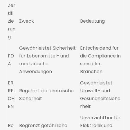
Zer
tifi
zie
Zweck
Bedeutung
run
g
Gewährleistet Sicherheit
Entscheidend für
FD
für Lebensmittel- und
die Compliance in
A
medizinische
sensiblen
Anwendungen
Branchen
ER
Gewährleistet
REI
Reguliert die chemische
Umwelt- und
CH
Sicherheit
Gesundheitssiche
EN
rheit
Unverzichtbar für
Ro
Begrenzt gefährliche
Elektronik und