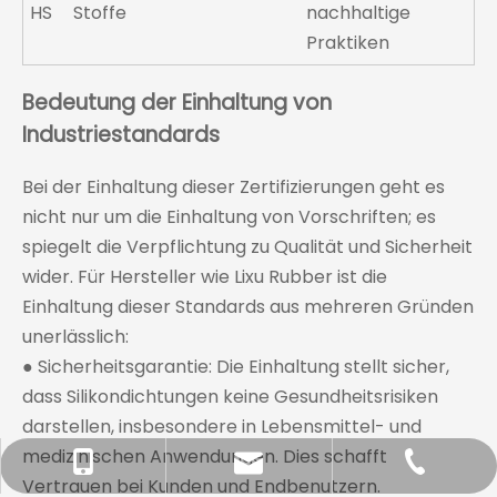
HS
Stoffe
nachhaltige
Praktiken
Bedeutung der Einhaltung von
Industriestandards
Bei der Einhaltung dieser Zertifizierungen geht es
nicht nur um die Einhaltung von Vorschriften; es
spiegelt die Verpflichtung zu Qualität und Sicherheit
wider. Für Hersteller wie Lixu Rubber ist die
Einhaltung dieser Standards aus mehreren Gründen
unerlässlich:
● Sicherheitsgarantie: Die Einhaltung stellt sicher,
dass Silikondichtungen keine Gesundheitsrisiken
darstellen, insbesondere in Lebensmittel- und
medizinischen Anwendungen. Dies schafft
+86-574-6341-6579
+86-186-5843-3586
sales@lixuoring.com
Vertrauen bei Kunden und Endbenutzern.